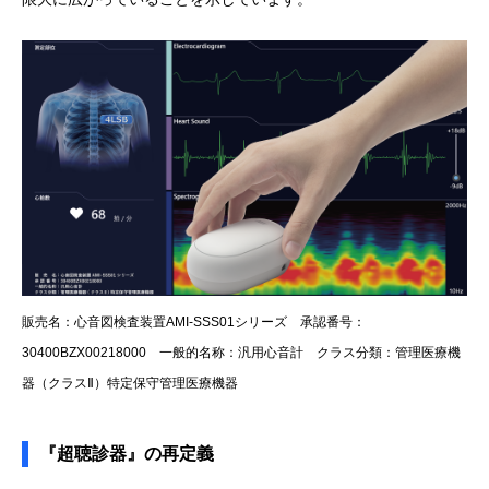
販売名：心音図検査装置AMI-SSS01シリーズ 承認番号：
30400BZX00218000 一般的名称：汎用心音計 クラス分類：管理医療機
器（クラスⅡ）特定保守管理医療機器
『超聴診器』の再定義