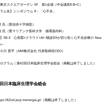
東京スクエアガーデン 5F 第1会場（中会議室Ⅱ-B+C）
ラム名】シンポジウム 8：「心不全」
 晃男 氏（那須赤十字病院）
雄 氏（聖マリアンナ医科大学 循環器内科）
】S8-3 心音図×クラウド×AI─聴診DXが切り拓く心不全診療の New
m─
小川 晋平（AMI株式会社 代表取締役CEO）
ログラム｜第62回日本臨床生理学会総会（掲載は終了しました）
2回日本臨床生理学会総会
tps://62nd-jscp.menergia.jp/（掲載は終了しました）