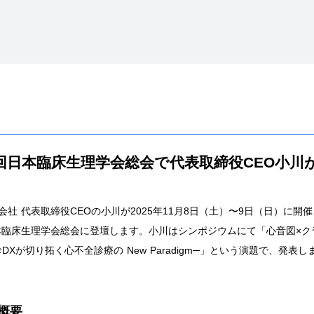
2回日本臨床生理学会総会で代表取締役CEO小川
式会社 代表取締役CEOの小川が2025年11月8日（土）〜9日（日）に開
本臨床生理学会総会に登壇します。小川はシンポジウムにて「心音図×ク
聴診DXが切り拓く心不全診療の New Paradigm─」という演題で、発表し
概要