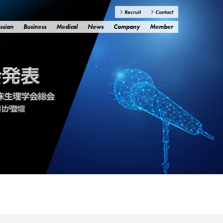
Recruit
Contact
ssion
Business
Medical
News
Company
Member