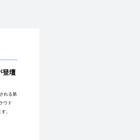
が登壇
催される第
ラウド
ます。