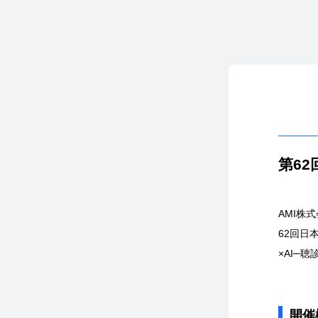
第6
AMI株
62回日
×AI─
開催