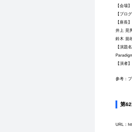
【会場】
【プログ
【座長】
井上
鈴木 規
【演題名
Paradig
【演者】
参考：プ
第6
URL：ht